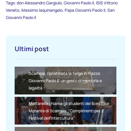
Tags:
don Alessandro Gargiulo
,
Giovanni Paolo II
,
ISIS Vittorio
Veneto
,
Massimo Iaquinangelo
,
Papa Giovanni Paolo II
,
San
Giovanni Paolo II
Ultimi post
Scampia, ripristinata la targa in Piazza
Giovanni Paolo II: un gesto di memoria e
legalità
Mattarella chiama gli studenti del liceo Elsa
Morante di Scampia: “Complimenti per il
Festival dell’Intercultura”