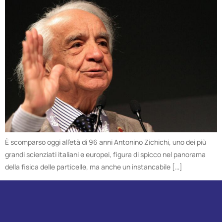
È scomparso oggi all’età di 96 anni Antonino Zichichi, uno dei più
grandi scienziati italiani e europei, figura di spicco nel panorama
della fisica delle particelle, ma anche un instancabile […]