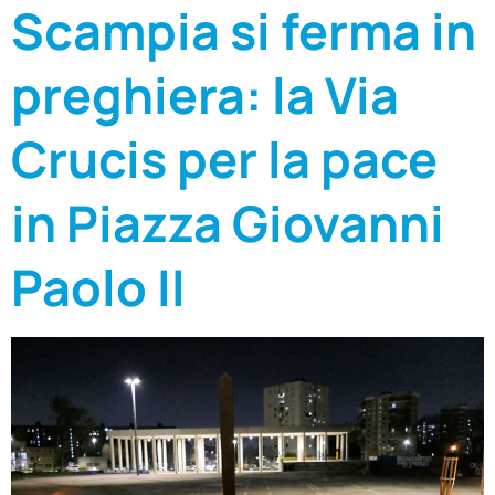
Scampia si ferma in
preghiera: la Via
Crucis per la pace
in Piazza Giovanni
Paolo II